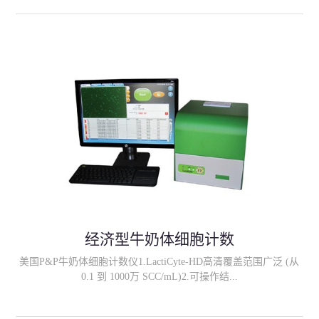
输入屠宰号等信息；3、所有校准数据可被储存，用户可自行进行
检查； 4、可选择条形码读数器、标签读数器、温度读数器和可调
节界面；5、可靠性和读数速度: 大于1000胴体/小时；
经济型牛奶体细胞计数
美国P&P牛奶体细胞计数仪1.LactiCyte-HD高清覆盖范围广泛 (从
0.1 到 1000万 SCC/mL)2.可操作结...