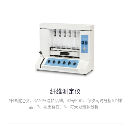
果的范围可以由用户自定义 (即 "警告级别"、"关键级别")。只需
插入卡 测试结果在 3.基于荧光显微镜技术和放大方法对细胞计数,
结果是记录的电荷耦合器件 (CCD) 相机数字化的实际细胞。
LactiCyte-HD 与直接显微体细胞计数 (DMSCC) 方法有很好的相关
性。
纤维测定仪
纤维测定仪，RAYPA瑞帕品牌，型号F-61、每次同时分析6个样
品；2、高重复性；3、每天可最多分析...
36个样品； 4、样品既不会转移也不会损失；5、完整的萃取和过