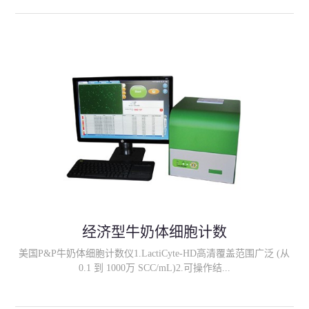
输入屠宰号等信息；3、所有校准数据可被储存，用户可自行进行
检查； 4、可选择条形码读数器、标签读数器、温度读数器和可调
节界面；5、可靠性和读数速度: 大于1000胴体/小时；
经济型牛奶体细胞计数
美国P&P牛奶体细胞计数仪1.LactiCyte-HD高清覆盖范围广泛 (从
0.1 到 1000万 SCC/mL)2.可操作结...