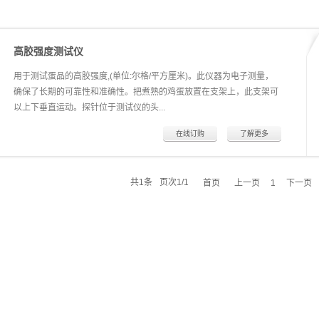
高胶强度测试仪
用于测试蛋品的高胶强度,(单位:尔格/平方厘米)。此仪器为电子测量，
确保了长期的可靠性和准确性。把煮熟的鸡蛋放置在支架上，此支架可
以上下垂直运动。探针位于测试仪的头...
在线订购
了解更多
部，是可变的。标准的探针是圆柱形的，头部为ø5毫米，按照Tayio 标
准测试。经过测试后，高胶强度的数值将自动显示在数字显示屏上，(单
共
1
条
页次1/1
首页
上一页
下一页
1
位:尔格/平方厘米)。Fudoh Rheo Meter 也可以测试其他指数，例如：
检测蛋壳是否有裂缝。