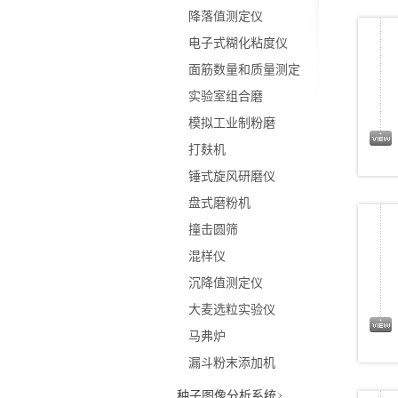
降落值测定仪
电子式糊化粘度仪
面筋数量和质量测定
实验室组合磨
模拟工业制粉磨
打麸机
锤式旋风研磨仪
盘式磨粉机
撞击圆筛
混样仪
沉降值测定仪
大麦选粒实验仪
马弗炉
漏斗粉末添加机
种子图像分析系统