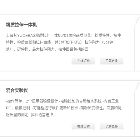
粉质拉伸一体机
土耳其YUCEBAS粉质拉伸一体机Y01面粉品质测量：粉质特性，拉伸
特性，粉质曲线和拉伸曲线，并分析如下测试：拉伸阻力（5分钟
处）、延伸性、最大拉伸阻力、拉伸图谱包括的面...
在线订购
了解更多
积（拉伸能量）、延伸性和拉伸阻力的比例值、延伸性和最大拉伸阻力
的比值吸水率，面团形成时间，面团稳定时间，面团弱化度，粉质质量
指数 FQC土耳其YUCEBAS粉质拉伸一体机 型号Y01优势：*步进电机
混合实验仪
控制，计算机直接控制*采用工业型PC以及特殊的专用软件*测试时
间长，适合烘焙特性的研究*触摸按键，便于操作和数据以及结果存
-操作简单，2个显示器稳健设计 -电脑控制的自动给水系统 -内置工业
储。图像可以以PDF格式保存
PC，触摸控制 -可远程进行软件更新和校准 -面粉流变特性，面筋和淀
粉质量的测定 -多种语言选择，...
在线订购
了解更多
友好的用户界面，可以选择中文操作界面 -内置分析软件，将曲线显示