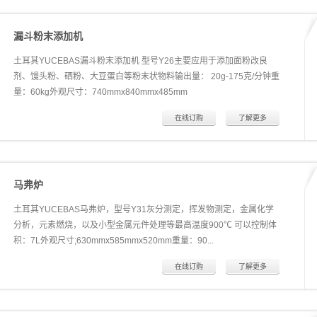
参数信息，转换成6个品质指标：吸水率指数，揉混指数，面筋指数，
粘度指数，酶活性指数和回生指数。
漏斗粉末添加机
土耳其YUCEBAS漏斗粉末添加机 型号Y26主要应用于添加面粉改良
剂、馒头粉、硒粉、大豆蛋白等粉末状物料输出量： 20g-175克/分钟重
量：60kg外观尺寸：740mmx840mmx485mm
在线订购
了解更多
马弗炉
土耳其YUCEBAS马弗炉，型号Y31灰分测定，挥发物测定，金属化学
分析，元素燃烧，以及小型金属元件处理等最高温度900℃ 可以控制体
积：7L外观尺寸;630mmx585mmx520mm重量：90...
在线订购
了解更多
kg