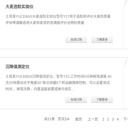
大麦选粒实验仪
土耳其YUCEBAS大麦选粒实验仪型号Y27用于选粒和评价大麦的质量
评估啤酒酿造用大麦和麦芽的饱满度评价谷物的质量
在线订购
了解更多
沉降值测定仪
土耳其YUCEBAS沉降值测定仪，型号Y15,工作时间5分钟振荡速度 40
次/分钟震动水平角度30°每次测量6个样品触摸屏控制，可以设置测试
时间 ，振荡次数，内置温度装置或者中途实...
在线订购
了解更多
验暂停等功能。
共
21
条
页次2/4
首页
上一页
下
1
2
3
4