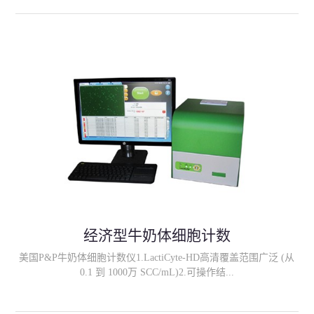
输入屠宰号等信息；3、所有校准数据可被储存，用户可自行进行
检查； 4、可选择条形码读数器、标签读数器、温度读数器和可调
节界面；5、可靠性和读数速度: 大于1000胴体/小时；
经济型牛奶体细胞计数
美国P&P牛奶体细胞计数仪1.LactiCyte-HD高清覆盖范围广泛 (从
0.1 到 1000万 SCC/mL)2.可操作结...