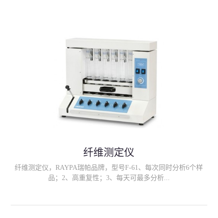
果的范围可以由用户自定义 (即 "警告级别"、"关键级别")。只需
插入卡 测试结果在 3.基于荧光显微镜技术和放大方法对细胞计数,
结果是记录的电荷耦合器件 (CCD) 相机数字化的实际细胞。
LactiCyte-HD 与直接显微体细胞计数 (DMSCC) 方法有很好的相关
性。
纤维测定仪
纤维测定仪，RAYPA瑞帕品牌，型号F-61、每次同时分析6个样
品；2、高重复性；3、每天可最多分析...
36个样品； 4、样品既不会转移也不会损失；5、完整的萃取和过