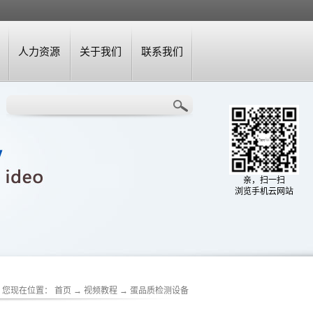
人力资源
关于我们
联系我们
亲，扫一扫
浏览手机云网站
您现在位置：
首页
→
视频教程
→
蛋品质检测设备