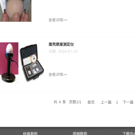
查看详情>>
蛋壳厚度测定仪
日期:
2018
-
07
-
18
查看详情>>
共
4
条
页数1/1
首页
上一篇
下一篇
1
经典案例
视频教程
下载中