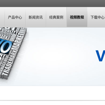
产品中心
新闻资讯
经典案例
视频教程
下载中心