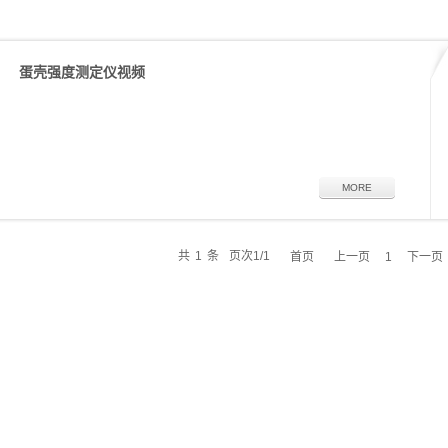
蛋壳强度测定仪视频
MORE
共
1
条
页次1/1
首页
上一页
下一页
1