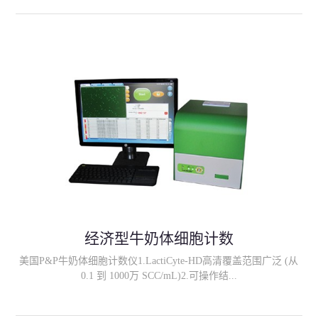
输入屠宰号等信息；3、所有校准数据可被储存，用户可自行进行
检查； 4、可选择条形码读数器、标签读数器、温度读数器和可调
节界面；5、可靠性和读数速度: 大于1000胴体/小时；
经济型牛奶体细胞计数
美国P&P牛奶体细胞计数仪1.LactiCyte-HD高清覆盖范围广泛 (从
0.1 到 1000万 SCC/mL)2.可操作结...