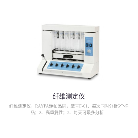
果的范围可以由用户自定义 (即 "警告级别"、"关键级别")。只需
插入卡 测试结果在 3.基于荧光显微镜技术和放大方法对细胞计数,
结果是记录的电荷耦合器件 (CCD) 相机数字化的实际细胞。
LactiCyte-HD 与直接显微体细胞计数 (DMSCC) 方法有很好的相关
性。
纤维测定仪
纤维测定仪，RAYPA瑞帕品牌，型号F-61、每次同时分析6个样
品；2、高重复性；3、每天可最多分析...
36个样品； 4、样品既不会转移也不会损失；5、完整的萃取和过