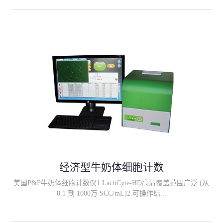
输入屠宰号等信息；3、所有校准数据可被储存，用户可自行进行
检查； 4、可选择条形码读数器、标签读数器、温度读数器和可调
节界面；5、可靠性和读数速度: 大于1000胴体/小时；
经济型牛奶体细胞计数
美国P&P牛奶体细胞计数仪1.LactiCyte-HD高清覆盖范围广泛 (从
0.1 到 1000万 SCC/mL)2.可操作结...