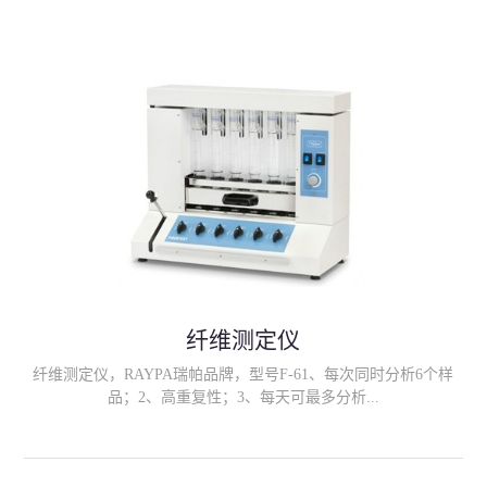
果的范围可以由用户自定义 (即 "警告级别"、"关键级别")。只需
插入卡 测试结果在 3.基于荧光显微镜技术和放大方法对细胞计数,
结果是记录的电荷耦合器件 (CCD) 相机数字化的实际细胞。
LactiCyte-HD 与直接显微体细胞计数 (DMSCC) 方法有很好的相关
性。
纤维测定仪
纤维测定仪，RAYPA瑞帕品牌，型号F-61、每次同时分析6个样
品；2、高重复性；3、每天可最多分析...
36个样品； 4、样品既不会转移也不会损失；5、完整的萃取和过